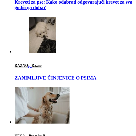
Kreveti za pse: Kako odabrati odgovarajući krevet za sva
godišnja doba?
,
RAZNO
Razno
ZANIMLJIVE ČINJENICE O PSIMA
,
NEGA
Pas u kući