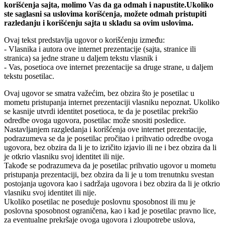
korišćenja sajta, molimo Vas da ga odmah i napustite.Ukoliko
ste saglasni sa uslovima korišćenja, možete odmah pristupiti
razledanju i korišćenju sajta u skladu sa ovim uslovima.
Ovaj tekst predstavlja ugovor o korišćenju između:
- Vlasnika i autora ove internet prezentacije (sajta, stranice ili
stranica) sa jedne strane u daljem tekstu vlasnik i
- Vas, posetioca ove internet prezentacije sa druge strane, u daljem
tekstu posetilac.
Ovaj ugovor se smatra važećim, bez obzira što je posetilac u
mometu pristupanja internet prezentaciji vlasniku nepoznat. Ukoliko
se kasnije utvrdi identitet posetioca, te da je posetilac prekršio
odredbe ovoga ugovora, posetilac može snositi posledice.
Nastavljanjem razgledanja i korišćenja ove internet prezentacije,
podrazumeva se da je posetilac pročitao i prihvatio odredbe ovoga
ugovora, bez obzira da li je to izričito izjavio ili ne i bez obzira da li
je otkrio vlasniku svoj identitet ili nije.
Takođe se podrazumeva da je posetilac prihvatio ugovor u mometu
pristupanja prezentaciji, bez obzira da li je u tom trenutnku svestan
postojanja ugovora kao i sadržaja ugovora i bez obzira da li je otkrio
vlasniku svoj identitet ili nije.
Ukoliko posetilac ne poseduje poslovnu sposobnost ili mu je
poslovna sposobnost ograničena, kao i kad je posetilac pravno lice,
za eventualne prekršaje ovoga ugovora i zloupotrebe uslova,