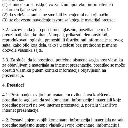
(1) stranice koristi isključivo za ličnu upotrebu, informativne i
nekomercijalne svrhe,
(2) da sadržaj stranice ne sme biti izmenjen ni na koji način i
(3) uz obavezno navođenje izvora sa kojeg je materijal preuzet.
3.2. Izuzev kada je to posebno naglašeno, posetilac ne može
preuzimati, slati, kopirati, štampati, prikazati, demonstrirati,
reprodukovati, oglasiti, prenositi ili distribuirati informacije sa ovog
sajta, kako bilo kog dela, tako i u celosti bez prethodne pismene
dozvole vlasnika sajta.
3.3. Za slučaj da je posetiocu potrebna pismena saglasnost vlasnika
za objavljivanje materijala sa internet prezentacije, posetilac se može
obratiti vlasniku putem kontakt informacija objavljenih na
prezentaciji.
4. Posetioci
4.1. Pristupanjem sajtu i prihvatanjem ovih uslova korišćenja,
posetilac je saglasan da svi komentari, informacije i materijali koje
posetilac postavi na ovu internet prezentaciju, postaju vlasništvo
internet prezentacije.
4.2. Postavljanjem svojih komentara, informacija i materijala na sajt,
posetilac saglasno ustupa vlasniku svoje komentare, informacije i