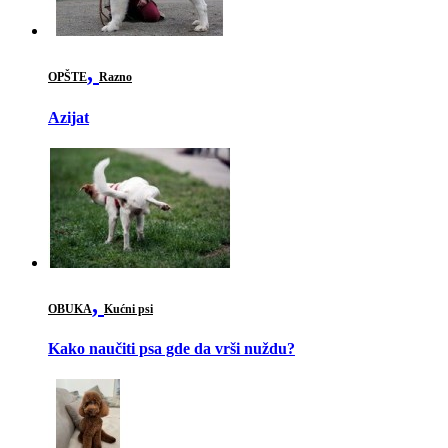
,
OPŠTE
Razno
Azijat
,
OBUKA
Kućni psi
Kako naučiti psa gde da vrši nuždu?