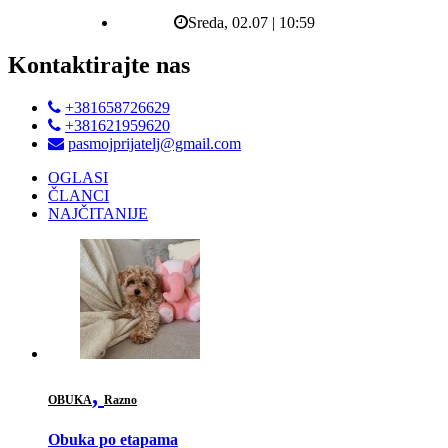
Sreda, 02.07 | 10:59
Kontaktirajte nas
+381658726629
+381621959620
pasmojprijatelj@gmail.com
OGLASI
ČLANCI
NAJČITANIJE
,
OBUKA
Razno
Obuka po etapama