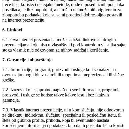
treće lice, koristeći nelegalne metode, dođe u posed ličnih podataka
posetilaca, te ih zloupotrebi, a naročito ne može biti odgovoran za
zloupotrebu podataka koje su sami posetioci dobrovoljno postavili
na internet prezentaciju.
6. Linkovi
6.1. Ova internet prezentacija može sadržati linkove ka drugim
prezentacijama koje nisu u vlasništvu i pod kontrolom vlasnika sajta,
stoga vlasnik nije odgovoran za njihov sadržaj i korišćenje.
7. Garancije i obaveštenja
7.1. Informacije, programi, proizvodi i usluge koji se nalaze na
ovom sajtu mogu biti zastareli ili mogu imati nepreciznosti ili slične
greške.
7.2. Izuzev ako je suprotno naglašeno sve informacije, programi,
proizvodi i usluge se koriste takve kakve jesu i bez ikakvih
garancija.
7.3. Vlasnik internet prezentacije, ni u kom slučaju, nije odgovoran
za direktnu, indirektnu, slučajnu, specijalnu ili posledičnu štetu, ili
štete od gubitka profita, prihoda, koja bi eventualno nastala
korišćenjem informacija i podataka, bilo da ih posetilac lično koristi