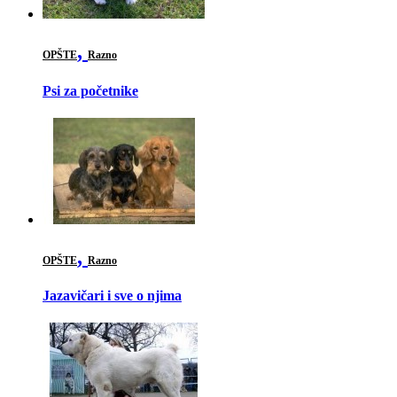
,
OPŠTE
Razno
Psi za početnike
,
OPŠTE
Razno
Jazavičari i sve o njima