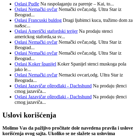
Oglasi
Pudle
Na raspolaganju za parenje – Kai, to...
Oglasi
Nemački ovčar
Nemački ovčar,odg. Ultra Star iz
Beograd...
Oglasi
Francuski buldog
Dragi ljubimci kuca, tražimo dom za
na&sc...
Oglasi
Američki stafordski terijer
Na prodaju stenci
americkog staforda,sa sv...
Oglasi
Nemački ovčar
Nemački ovčar,odg. Ultra Star iz
Beograd...
Oglasi
Nemački ovčar
Nemački ovčar,odg. Ultra Star iz
Beograd...
Oglasi
Koker španijel
Koker Spanijel stenci muskoga pola
jako le...
Oglasi
Nemački ovčar
Nemacki ovcari,odg. Ultra Star iz
Beograda...
Oglasi
Jazavičar oštrodlaki - Dachshund
Na prodaju ṣ̌tenci
crnog jazaviča...
Oglasi
Jazavičar oštrodlaki - Dachshund
Na prodaju ṣ̌tenci
crnog jazaviča...
Uslovi korišćenja
Molimo Vas da pažljivo pročitate dole navedena pravila i uslove
korišćenja ovog sajta. Ukoliko se ne slažete sa uslovima