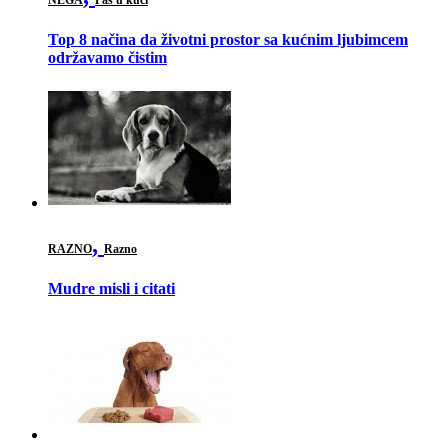
Top 8 načina da životni prostor sa kućnim ljubimcem
održavamo čistim
,
RAZNO
Razno
Mudre misli i citati