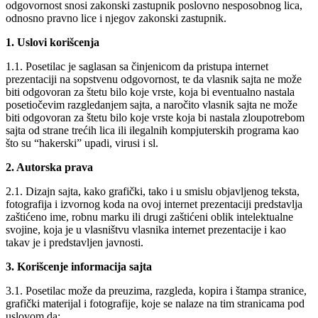
odgovornost snosi zakonski zastupnik poslovno nesposobnog lica,
odnosno pravno lice i njegov zakonski zastupnik.
1. Uslovi korišcenja
1.1. Posetilac je saglasan sa činjenicom da pristupa internet
prezentaciji na sopstvenu odgovornost, te da vlasnik sajta ne može
biti odgovoran za štetu bilo koje vrste, koja bi eventualno nastala
posetiočevim razgledanjem sajta, a naročito vlasnik sajta ne može
biti odgovoran za štetu bilo koje vrste koja bi nastala zloupotrebom
sajta od strane trećih lica ili ilegalnih kompjuterskih programa kao
što su “hakerski” upadi, virusi i sl.
2. Autorska prava
2.1. Dizajn sajta, kako grafički, tako i u smislu objavljenog teksta,
fotografija i izvornog koda na ovoj internet prezentaciji predstavlja
zaštićeno ime, robnu marku ili drugi zaštićeni oblik intelektualne
svojine, koja je u vlasništvu vlasnika internet prezentacije i kao
takav je i predstavljen javnosti.
3. Korišcenje informacija sajta
3.1. Posetilac može da preuzima, razgleda, kopira i štampa stranice,
grafički materijal i fotografije, koje se nalaze na tim stranicama pod
uslovom da: