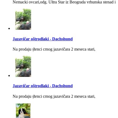
Nemacki ovcari,odg. Ultra Star iz Beograda vrhunska stenad i
Jazavičar oštrodlaki - Dachshund
Na prodaju ṣ̌tenci crnog jazavičara 2 meseca stari,
Jazavičar oštrodlaki - Dachshund
Na prodaju ṣ̌tenci crnog jazavičara 2 meseca stari,