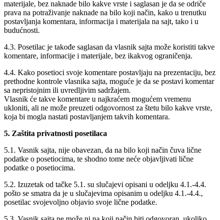
materijale, bez naknade bilo kakve vrste i saglasan je da se odriče
prava na potraživanje naknade na bilo koji način, kako u trenutku
postavljanja komentara, informacija i materijala na sajt, tako i u
budućnosti.
4.3. Posetilac je takođe saglasan da vlasnik sajta može koristiti takve
komentare, informacije i materijale, bez ikakvog ograničenja.
4.4. Kako posetioci svoje komentare postavljaju na prezentaciju, bez
prethodne kontrole vlasnika sajta, moguće je da se postavi komentar
sa nepristojnim ili uvredljivim sadržajem.
Vlasnik će takve komentare u najkraćem mogućem vremenu
ukloniti, ali ne može preuzeti odgovornost za štetu bilo kakve vrste,
koja bi mogla nastati postavljanjem takvih komentara.
5. Zaštita privatnosti posetilaca
5.1. Vasnik sajta, nije obavezan, da na bilo koji način čuva lične
podatke o posetiocima, te shodno tome neće objavljivati lične
podatke o posetiocima.
5.2. Izuzetak od tačke 5.1. su slučajevi opisani u odeljku 4.1.-4.4.
pošto se smatra da je u slučajevima opisanim u odeljku 4.1.-4.4.,
posetilac svojevoljno objavio svoje lične podatke.
5.3. Vasnik sajta ne može ni na koji način biti odgovoran, ukoliko