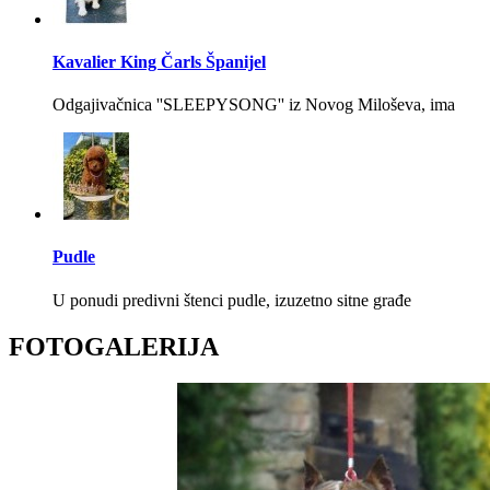
Kavalier King Čarls Španijel
Odgajivačnica ''SLEEPYSONG'' iz Novog Miloševa, ima
Pudle
U ponudi predivni štenci pudle, izuzetno sitne građe
FOTOGALERIJA