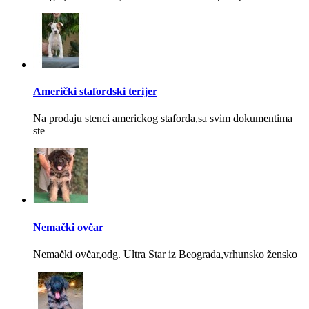
Američki stafordski terijer
Na prodaju stenci americkog staforda,sa svim dokumentima
ste
Nemački ovčar
Nemački ovčar,odg. Ultra Star iz Beograda,vrhunsko žensko