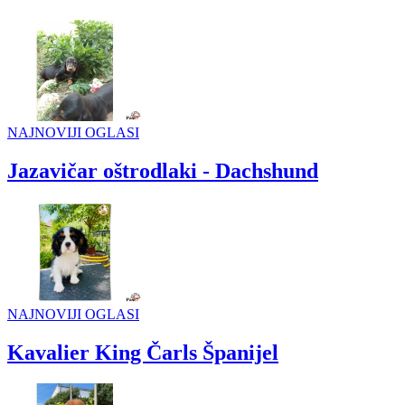
NAJNOVIJI OGLASI
Jazavičar oštrodlaki - Dachshund
NAJNOVIJI OGLASI
Kavalier King Čarls Španijel