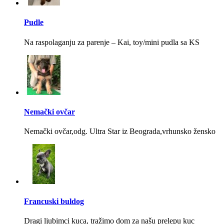
Pudle
Na raspolaganju za parenje – Kai, toy/mini pudla sa KS
Nemački ovčar
Nemački ovčar,odg. Ultra Star iz Beograda,vrhunsko žensko
Francuski buldog
Dragi ljubimci kuca, tražimo dom za našu prelepu kuc