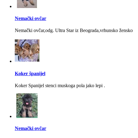
Nemački ovčar
Nemački ovčar,odg. Ultra Star iz Beograda,vrhunsko žensko
Koker španijel
Koker Spanijel stenci muskoga pola jako lepi .
Nemački ovčar