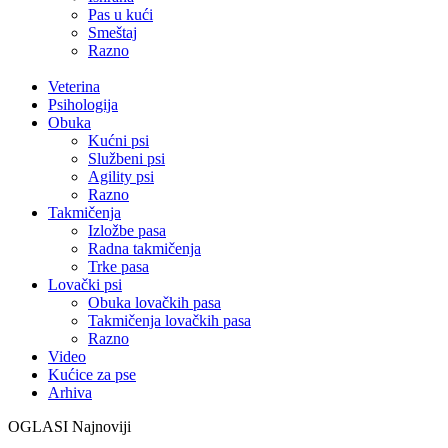
Pas u kući
Smeštaj
Razno
Veterina
Psihologija
Obuka
Kućni psi
Službeni psi
Agility psi
Razno
Takmičenja
Izložbe pasa
Radna takmičenja
Trke pasa
Lovački psi
Obuka lovačkih pasa
Takmičenja lovačkih pasa
Razno
Video
Kućice za pse
Arhiva
OGLASI
Najnoviji