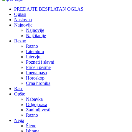
PREDAJTE BESPLATAN OGLAS
Oglasi
Naslovna
Najnovije
Najnovije
Najčitanije
Razno
Razno
Literatura
Intervjui
Poznati i slavni
Priče i pesme
Imena pasa
Horoskop
Crna hronika
Rase
Opšte
Nabavka
Odgoj pasa
Zanimljivosti
Razno
Nega
Štene
Ishrana