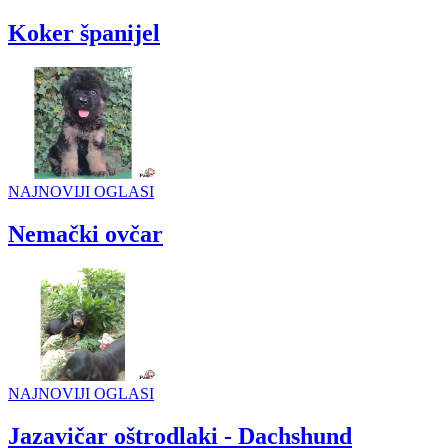
Koker španijel
NAJNOVIJI OGLASI
Nemački ovčar
NAJNOVIJI OGLASI
Jazavičar oštrodlaki - Dachshund