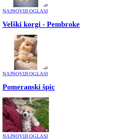
NAJNOVIJI OGLASI
Velški korgi - Pembroke
NAJNOVIJI OGLASI
Pomeranski špic
NAJNOVIJI OGLASI