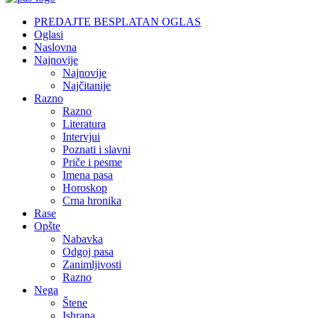
PREDAJTE BESPLATAN OGLAS
Oglasi
Naslovna
Najnovije
Najnovije
Najčitanije
Razno
Razno
Literatura
Intervjui
Poznati i slavni
Priče i pesme
Imena pasa
Horoskop
Crna hronika
Rase
Opšte
Nabavka
Odgoj pasa
Zanimljivosti
Razno
Nega
Štene
Ishrana