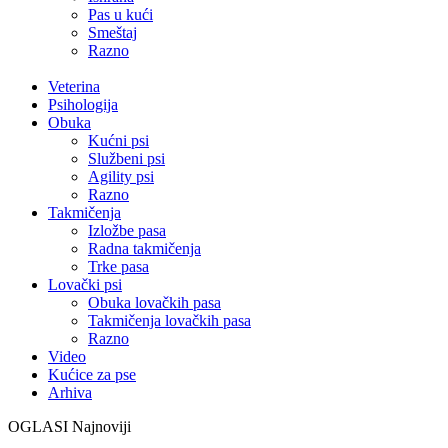
Pas u kući
Smeštaj
Razno
Veterina
Psihologija
Obuka
Kućni psi
Službeni psi
Agility psi
Razno
Takmičenja
Izložbe pasa
Radna takmičenja
Trke pasa
Lovački psi
Obuka lovačkih pasa
Takmičenja lovačkih pasa
Razno
Video
Kućice za pse
Arhiva
OGLASI
Najnoviji