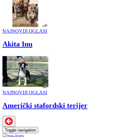
NAJNOVIJI OGLASI
Akita Inu
NAJNOVIJI OGLASI
Američki stafordski terijer
Toggle navigation