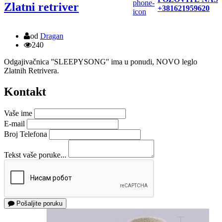
Zlatni retriver
+381621959620
od
Dragan
240
Odgajivačnica ''SLEEPYSONG'' ima u ponudi, NOVO leglo
Zlatnih Retrivera.
Kontakt
Vaše ime
E-mail
Broj Telefona
Tekst vaše poruke...
Pošaljite poruku