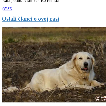
svaki prostor. -Visina čak 103 cm -Ma
VIŠE
Ostali članci o ovoj rasi