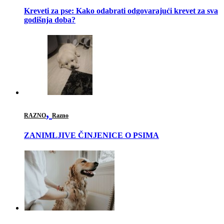
Kreveti za pse: Kako odabrati odgovarajući krevet za sva
godišnja doba?
,
RAZNO
Razno
ZANIMLJIVE ČINJENICE O PSIMA