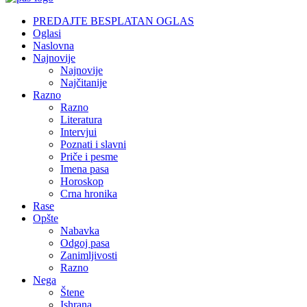
PREDAJTE BESPLATAN OGLAS
Oglasi
Naslovna
Najnovije
Najnovije
Najčitanije
Razno
Razno
Literatura
Intervjui
Poznati i slavni
Priče i pesme
Imena pasa
Horoskop
Crna hronika
Rase
Opšte
Nabavka
Odgoj pasa
Zanimljivosti
Razno
Nega
Štene
Ishrana