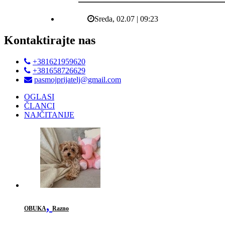
Sreda, 02.07 | 09:23
Kontaktirajte nas
+381621959620
+381658726629
pasmojprijatelj@gmail.com
OGLASI
ČLANCI
NAJČITANIJE
,
OBUKA
Razno