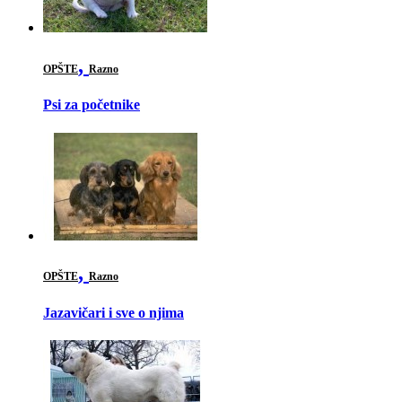
,
OPŠTE
Razno
Psi za početnike
,
OPŠTE
Razno
Jazavičari i sve o njima