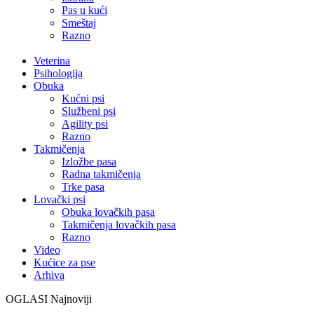
Pas u kući
Smeštaj
Razno
Veterina
Psihologija
Obuka
Kućni psi
Službeni psi
Agility psi
Razno
Takmičenja
Izložbe pasa
Radna takmičenja
Trke pasa
Lovački psi
Obuka lovačkih pasa
Takmičenja lovačkih pasa
Razno
Video
Kućice za pse
Arhiva
OGLASI
Najnoviji