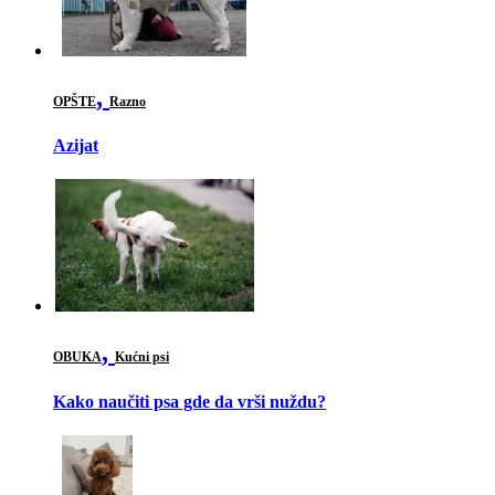
,
OPŠTE
Razno
Azijat
,
OBUKA
Kućni psi
Kako naučiti psa gde da vrši nuždu?