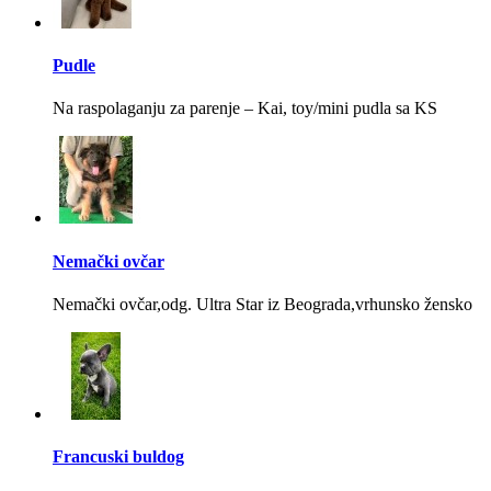
Pudle
Na raspolaganju za parenje – Kai, toy/mini pudla sa KS
Nemački ovčar
Nemački ovčar,odg. Ultra Star iz Beograda,vrhunsko žensko
Francuski buldog