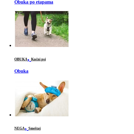
Obuka po etapama
,
OBUKA
Kućni psi
Obuka
,
NEGA
Smeštaj